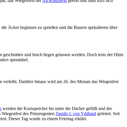
ak, das Wiegenfest der
Alt-Kanzlerin
geehrt und man trifft sich
ch die Äcker beginnen zu sprießen und die Bauern spekulieren über
geschnitten und brach liegen gelassen werden. Doch trotz der Hitze
nders spendabel.
 verleiht. Darüber hinaus wird am 26. des Monats das Wiegenfest
n
werden die Kornspeicher bis unter die Dächer gefüllt und der
s Wiegenfest des Prinzregenten
Tassilo I. von Yddland
gefeiert. Seit
iert. Dieser Tag wurde zu einem Feiertag erklärt.