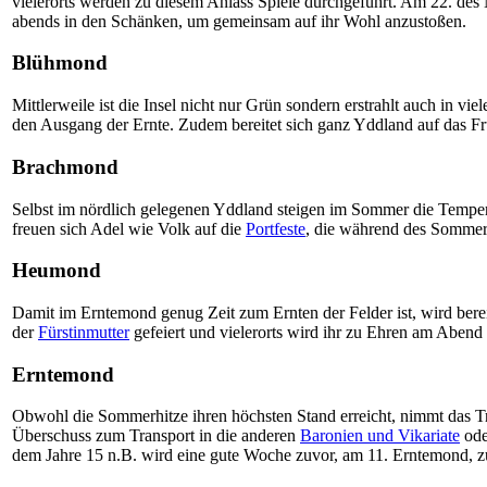
vielerorts werden zu diesem Anlass Spiele durchgeführt. Am 22. des 
abends in den Schänken, um gemeinsam auf ihr Wohl anzustoßen.
Blühmond
Mittlerweile ist die Insel nicht nur Grün sondern erstrahlt auch in
den Ausgang der Ernte. Zudem bereitet sich ganz Yddland auf das Frü
Brachmond
Selbst im nördlich gelegenen Yddland steigen im Sommer die Temper
freuen sich Adel wie Volk auf die
Portfeste
, die während des Sommers 
Heumond
Damit im Erntemond genug Zeit zum Ernten der Felder ist, wird ber
der
Fürstinmutter
gefeiert und vielerorts wird ihr zu Ehren am Abend
Erntemond
Obwohl die Sommerhitze ihren höchsten Stand erreicht, nimmt das Tre
Überschuss zum Transport in die anderen
Baronien und Vikariate
ode
dem Jahre 15 n.B. wird eine gute Woche zuvor, am 11. Erntemond, z