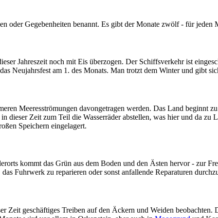
n oder Gegebenheiten benannt. Es gibt der Monate zwölf - für jeden 
ieser Jahreszeit noch mit Eis überzogen. Der Schiffsverkehr ist einges
das Neujahrsfest am 1. des Monats. Man trotzt dem Winter und gibt si
meren Meeresströmungen davongetragen werden. Das Land beginnt zu ta
n dieser Zeit zum Teil die Wasserräder abstellen, was hier und da zu 
roßen Speichern eingelagert.
lerorts kommt das Grün aus dem Boden und den Ästen hervor - zur Freud
das Fuhrwerk zu reparieren oder sonst anfallende Reparaturen durchz
er Zeit geschäftiges Treiben auf den Äckern und Weiden beobachten. D