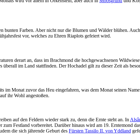
Monats wird vor allem in Orkenstein, aber auch in
Moosgrund
und Korj
 vielen bunten Farben. Aber nicht nur die Blumen und Wälder blühen. Au
hjahrsfest vor, welches zu Ehren Riaplots gefeiert wird.
aturen derart an, dass im Brachmond die hochgewachsenen Wildwiesen 
überall im Land stattfinden. Der Hochadel gilt zu dieser Zeit als beso
eits im Monat zuvor das Heu eingefahren, was dem Monat seinen Namen
 auf ihr Wohl angestoßen.
iben auf den Feldern wieder stark zu, denn die Ernte steht an. In
Alsâ
r zum Festland vorbereitet. Darüber hinaus wird am 19. Erntemond da
udem die sich jährende Geburt des
Fürsten Tassilo II. von Yddland
gefe