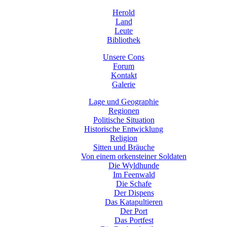
Herold
Land
Leute
Bibliothek
Unsere Cons
Forum
Kontakt
Galerie
Lage und Geographie
Regionen
Politische Situation
Historische Entwicklung
Religion
Sitten und Bräuche
Von einem orkensteiner Soldaten
Die Wyldhunde
Im Feenwald
Die Schafe
Der Dispens
Das Katapultieren
Der Port
Das Portfest