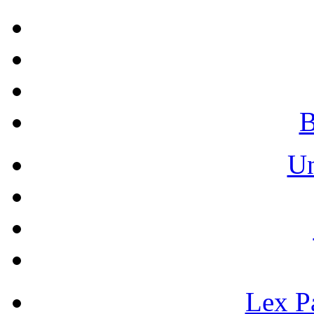
B
Un
Lex Pa