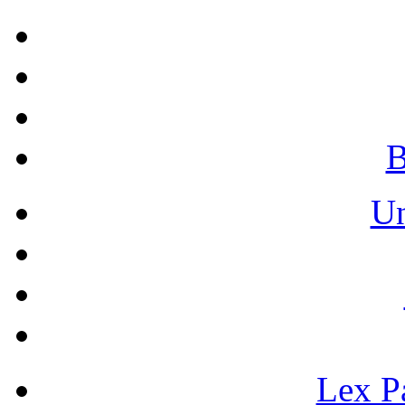
B
Un
Lex Pa