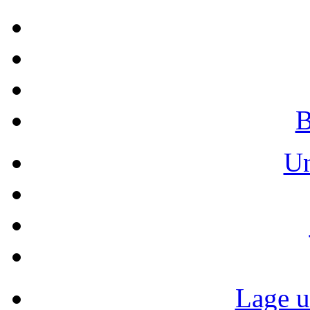
B
Un
Lage u