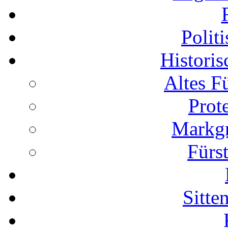
Polit
Histori
Altes F
Prot
Markgr
Fürs
Sitte