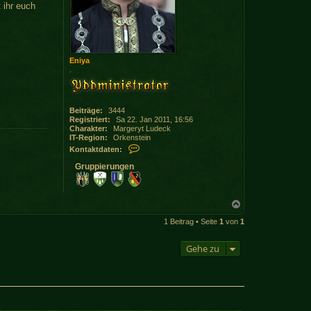
 ihr euch
Eniya
.
Beiträge:
3444
Registriert:
Sa 22. Jan 2011, 16:56
Charakter:
Margeryt Ludeck
IT-Region:
Orkenstein
K
Kontaktdaten:
o
n
Gruppierungen
t
a
k
t
N
d
a
a
1 Beitrag • Seite
1
von
1
c
t
h
e
o
n
Gehe zu
b
v
e
o
n
n
E
n
i
y