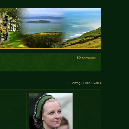
Anmelden
1 Beitrag • Seite
1
von
1