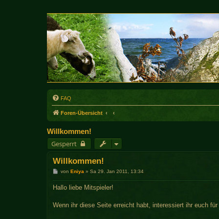
FAQ
Foren-Übersicht
Willkommen!
Gesperrt
Willkommen!
B
von
Eniya
»
Sa 29. Jan 2011, 13:34
e
i
Hallo liebe Mitspieler!
t
r
a
Wenn ihr diese Seite erreicht habt, interessiert ihr euch fü
g