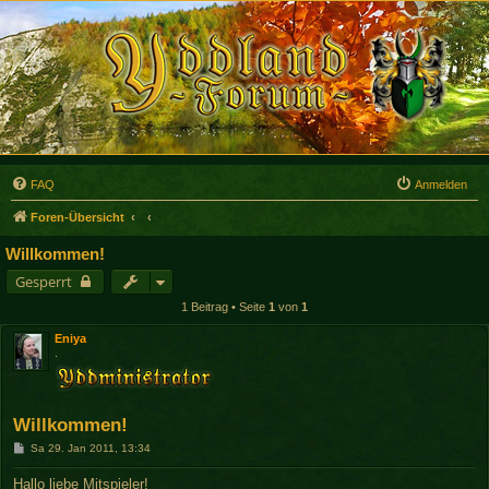
FAQ
Anmelden
Foren-Übersicht
Willkommen!
Gesperrt
1 Beitrag • Seite
1
von
1
Eniya
.
Willkommen!
B
Sa 29. Jan 2011, 13:34
e
i
Hallo liebe Mitspieler!
t