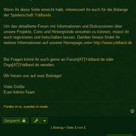
r
a
Wenn ihr diese Seite erreicht habt, interessiert ihr euch für die Belange
g
der Spielerschaft
Yddlands
.
Um das detaillierte Forum mit Informationen und Diskussionen über
unsere Projekte, Cons und Hintergründe einsehen zu können, müsst ihr
euch registrieren und freischalten lassen. Darüber hinaus findet ihr
weitere Informationen auf unserer Homepage unter
http://www.yddland.de
.
Bei Fragen könnt ihr euch gerne an Forum[AT]Yddland.de oder
Orga[AT]Yddland.de wenden.
Wir freuen uns auf eure Beiträge!
Viele Grüße
Euer Admin-Team
Fortiter in re, suaviter in modo.
Gesperrt
1 Beitrag • Seite
1
von
1