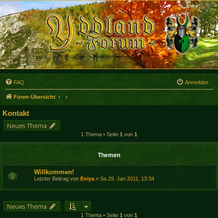
FAQ
Anmelden
Foren-Übersicht
Kontakt
Neues Thema
1 Thema • Seite
1
von
1
Themen
Willkommen!
Letzter Beitrag von
Eniya
«
Sa 29. Jan 2011, 13:34
Neues Thema
1 Thema • Seite
1
von
1