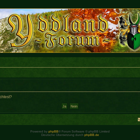
chtest?
Powered by
phpBB
® Forum Software © phpBB Limited
Deutsche Übersetzung durch
phpBB.de