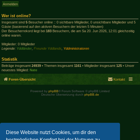
Wer ist online?
Insgesamt sind
5
Besucher online :: 0 sichtbare Mitglieder, 0 unsichtbare Mitglieder und 5
Gäste (basierend auf den aktiven Besuchern der letzten 5 Minuten)
Der Besucherrekord liegt bei
183
Besuchern, die am Sa 20. Jun 2026, 12:01 gleichzeitig
online waren.
Mitglieder: 0 Mitglieder
Legende:
Yddländer
,
Freunde Yddlands
,
Yddministratoren
Statistik
Beiträge insgesamt
24939
• Themen insgesamt
1161
• Mitglieder insgesamt
125
• Unser
neuestes Mitglied:
Nate
Foren-Übersicht
Kontakt
Powered by
phpBB
® Forum Software © phpBB Limited
Deutsche Übersetzung durch
phpBB.de
Diese Website nutzt Cookies, um dir den
bestmöglichen Komfort bei der Nutzung zu