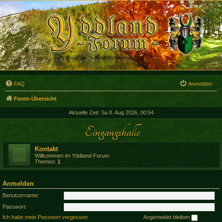
FAQ
Anmelden
Foren-Übersicht
Aktuelle Zeit: Sa 8. Aug 2026, 00:54
Eingangshalle
Kontakt
Willkommen im Yddland-Forum
Themen:
1
Anmelden
Benutzername:
Passwort:
Ich habe mein Passwort vergessen
Angemeldet bleiben