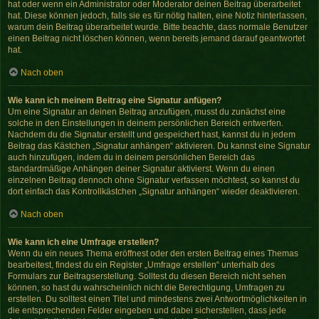
hat oder wenn ein Administrator oder Moderator deinen Beitrag überarbeitet
hat. Diese können jedoch, falls sie es für nötig halten, eine Notiz hinterlassen,
warum dein Beitrag überarbeitet wurde. Bitte beachte, dass normale Benutzer
einen Beitrag nicht löschen können, wenn bereits jemand darauf geantwortet
hat.
Nach oben
Wie kann ich meinem Beitrag eine Signatur anfügen?
Um eine Signatur an deinen Beitrag anzufügen, musst du zunächst eine
solche in den Einstellungen in deinem persönlichen Bereich entwerfen.
Nachdem du die Signatur erstellt und gespeichert hast, kannst du in jedem
Beitrag das Kästchen „Signatur anhängen“ aktivieren. Du kannst eine Signatur
auch hinzufügen, indem du in deinem persönlichen Bereich das
standardmäßige Anhängen deiner Signatur aktivierst. Wenn du einen
einzelnen Beitrag dennoch ohne Signatur verfassen möchtest, so kannst du
dort einfach das Kontrollkästchen „Signatur anhängen“ wieder deaktivieren.
Nach oben
Wie kann ich eine Umfrage erstellen?
Wenn du ein neues Thema eröffnest oder den ersten Beitrag eines Themas
bearbeitest, findest du ein Register „Umfrage erstellen“ unterhalb des
Formulars zur Beitragserstellung. Solltest du diesen Bereich nicht sehen
können, so hast du wahrscheinlich nicht die Berechtigung, Umfragen zu
erstellen. Du solltest einen Titel und mindestens zwei Antwortmöglichkeiten in
die entsprechenden Felder eingeben und dabei sicherstellen, dass jede