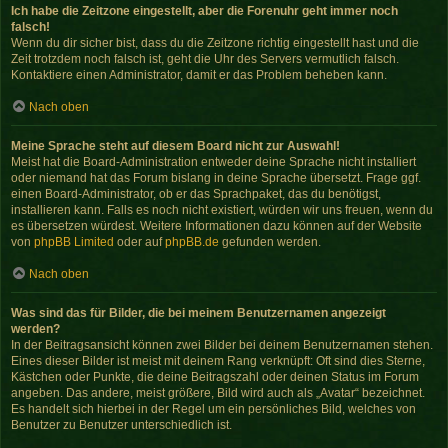
Ich habe die Zeitzone eingestellt, aber die Forenuhr geht immer noch
falsch!
Wenn du dir sicher bist, dass du die Zeitzone richtig eingestellt hast und die
Zeit trotzdem noch falsch ist, geht die Uhr des Servers vermutlich falsch.
Kontaktiere einen Administrator, damit er das Problem beheben kann.
Nach oben
Meine Sprache steht auf diesem Board nicht zur Auswahl!
Meist hat die Board-Administration entweder deine Sprache nicht installiert
oder niemand hat das Forum bislang in deine Sprache übersetzt. Frage ggf.
einen Board-Administrator, ob er das Sprachpaket, das du benötigst,
installieren kann. Falls es noch nicht existiert, würden wir uns freuen, wenn du
es übersetzen würdest. Weitere Informationen dazu können auf der Website
von
phpBB Limited
oder auf
phpBB.de
gefunden werden.
Nach oben
Was sind das für Bilder, die bei meinem Benutzernamen angezeigt
werden?
In der Beitragsansicht können zwei Bilder bei deinem Benutzernamen stehen.
Eines dieser Bilder ist meist mit deinem Rang verknüpft: Oft sind dies Sterne,
Kästchen oder Punkte, die deine Beitragszahl oder deinen Status im Forum
angeben. Das andere, meist größere, Bild wird auch als „Avatar“ bezeichnet.
Es handelt sich hierbei in der Regel um ein persönliches Bild, welches von
Benutzer zu Benutzer unterschiedlich ist.