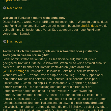
phpBB.de
zu finden.
Nach oben
Warum ist Funktion x oder y nicht enthalten?
Diese Software wurde von phpBB Limited geschrieben. Wenn du denkst, dass
eine Funktion implementiert werden sollte, dann besuche
phpBB Ideas
, wo du
deine Stimme für bestehende Vorschläge abgeben oder neue Funktionen
vorschlagen kannst.
Nach oben
An wen soll ich mich wenden, falls es Beschwerden oder juristische
Anfragen zu diesem Forum gibt?
Jeder Administrator, der auf der „Das Team“-Seite aufgeführt ist, ist ein
geeigneter Kontakt für deine Beschwerde. Wenn du so keine Antwort erhältst,
solltest du den Besitzer der Domain kontaktieren (führe dazu eine
„WHOIS“-Abfrage
durch) oder — falls diese Seite bei einem kostenlosen
Webhoster wie z. B. Yahoo!, free.fr, funpic.de usw. liegt — den Support oder
den Abuse-Kontakt des betreffenden Dienstes. Bitte beachte, dass phpBB
Limited (phpBB.com) und phpBB Deutschland e. V. (phpBB.de)
absolut
keinen Einfluss
auf die Benutzung oder den oder die Benutzer der
Forensoftware haben und dafür in keiner Weise zur Verantwortung
herangezogen werden können. Kontaktiere daher nie phpBB Limited oder
phpBB Deutschland e. V. in Zusammenhang mit jeglichen juristischen Fragen
(Unterlassungserklärungen, Haftungsfragen usw.), die
sich nicht direkt
auf
die Websiten phpbb.com, phpbb.de oder die phpBB-Software selbst beziehen.
Falls du phpBB Limited oder phpBB Deutschland e. V. E-Mails schreibst, die