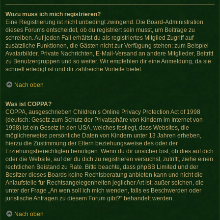
Wozu muss ich mich registrieren?
Eine Registrierung ist nicht unbedingt zwingend. Die Board-Administration
dieses Forums entscheidet, ob du registriert sein musst, um Beiträge zu
schreiben. Auf jeden Fall erhältst du als registriertes Mitglied Zugriff auf
zusätzliche Funktionen, die Gästen nicht zur Verfügung stehen: zum Beispiel
Avatarbilder, Private Nachrichten, E-Mail-Versand an andere Mitglieder, Beitritt
zu Benutzergruppen und so weiter. Wir empfehlen dir eine Anmeldung, da sie
schnell erledigt ist und dir zahlreiche Vorteile bietet.
Nach oben
Was ist COPPA?
COPPA, ausgeschrieben Children’s Online Privacy Protection Act of 1998
(deutsch: Gesetz zum Schutz der Privatsphäre von Kindern im Internet von
1998) ist ein Gesetz in den USA, welches festlegt, dass Websites, die
möglicherweise persönliche Daten von Kindern unter 13 Jahren erheben,
hierzu die Zustimmung der Eltern beziehungsweise des oder der
Erziehungsberechtigten benötigen. Wenn du dir unsicher bist, ob dies auf dich
oder die Website, auf der du dich zu registrieren versuchst, zutrifft, ziehe einen
rechtlichen Beistand zu Rate. Bitte beachte, dass phpBB Limited und der
Besitzer dieses Boards keine Rechtsberatung anbieten kann und nicht die
Anlaufstelle für Rechtsangelegenheiten jeglicher Art ist; außer solchen, die
unter der Frage „An wen soll ich mich wenden, falls es Beschwerden oder
juristische Anfragen zu diesem Forum gibt?“ behandelt werden.
Nach oben