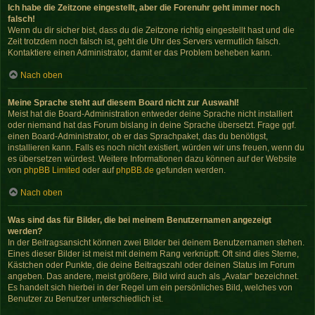
Ich habe die Zeitzone eingestellt, aber die Forenuhr geht immer noch
falsch!
Wenn du dir sicher bist, dass du die Zeitzone richtig eingestellt hast und die
Zeit trotzdem noch falsch ist, geht die Uhr des Servers vermutlich falsch.
Kontaktiere einen Administrator, damit er das Problem beheben kann.
Nach oben
Meine Sprache steht auf diesem Board nicht zur Auswahl!
Meist hat die Board-Administration entweder deine Sprache nicht installiert
oder niemand hat das Forum bislang in deine Sprache übersetzt. Frage ggf.
einen Board-Administrator, ob er das Sprachpaket, das du benötigst,
installieren kann. Falls es noch nicht existiert, würden wir uns freuen, wenn du
es übersetzen würdest. Weitere Informationen dazu können auf der Website
von
phpBB Limited
oder auf
phpBB.de
gefunden werden.
Nach oben
Was sind das für Bilder, die bei meinem Benutzernamen angezeigt
werden?
In der Beitragsansicht können zwei Bilder bei deinem Benutzernamen stehen.
Eines dieser Bilder ist meist mit deinem Rang verknüpft: Oft sind dies Sterne,
Kästchen oder Punkte, die deine Beitragszahl oder deinen Status im Forum
angeben. Das andere, meist größere, Bild wird auch als „Avatar“ bezeichnet.
Es handelt sich hierbei in der Regel um ein persönliches Bild, welches von
Benutzer zu Benutzer unterschiedlich ist.