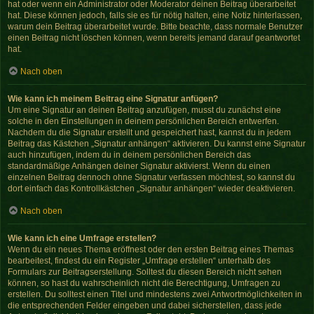
hat oder wenn ein Administrator oder Moderator deinen Beitrag überarbeitet
hat. Diese können jedoch, falls sie es für nötig halten, eine Notiz hinterlassen,
warum dein Beitrag überarbeitet wurde. Bitte beachte, dass normale Benutzer
einen Beitrag nicht löschen können, wenn bereits jemand darauf geantwortet
hat.
Nach oben
Wie kann ich meinem Beitrag eine Signatur anfügen?
Um eine Signatur an deinen Beitrag anzufügen, musst du zunächst eine
solche in den Einstellungen in deinem persönlichen Bereich entwerfen.
Nachdem du die Signatur erstellt und gespeichert hast, kannst du in jedem
Beitrag das Kästchen „Signatur anhängen“ aktivieren. Du kannst eine Signatur
auch hinzufügen, indem du in deinem persönlichen Bereich das
standardmäßige Anhängen deiner Signatur aktivierst. Wenn du einen
einzelnen Beitrag dennoch ohne Signatur verfassen möchtest, so kannst du
dort einfach das Kontrollkästchen „Signatur anhängen“ wieder deaktivieren.
Nach oben
Wie kann ich eine Umfrage erstellen?
Wenn du ein neues Thema eröffnest oder den ersten Beitrag eines Themas
bearbeitest, findest du ein Register „Umfrage erstellen“ unterhalb des
Formulars zur Beitragserstellung. Solltest du diesen Bereich nicht sehen
können, so hast du wahrscheinlich nicht die Berechtigung, Umfragen zu
erstellen. Du solltest einen Titel und mindestens zwei Antwortmöglichkeiten in
die entsprechenden Felder eingeben und dabei sicherstellen, dass jede