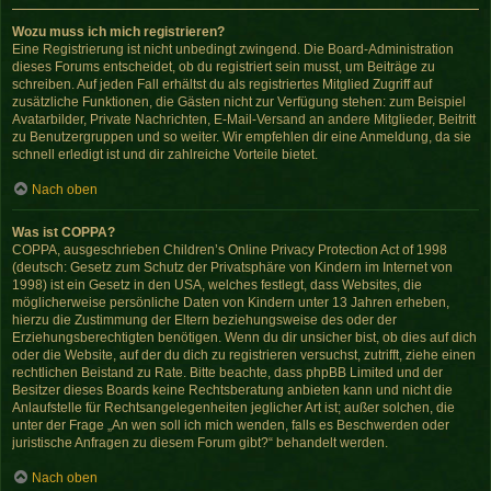
Wozu muss ich mich registrieren?
Eine Registrierung ist nicht unbedingt zwingend. Die Board-Administration
dieses Forums entscheidet, ob du registriert sein musst, um Beiträge zu
schreiben. Auf jeden Fall erhältst du als registriertes Mitglied Zugriff auf
zusätzliche Funktionen, die Gästen nicht zur Verfügung stehen: zum Beispiel
Avatarbilder, Private Nachrichten, E-Mail-Versand an andere Mitglieder, Beitritt
zu Benutzergruppen und so weiter. Wir empfehlen dir eine Anmeldung, da sie
schnell erledigt ist und dir zahlreiche Vorteile bietet.
Nach oben
Was ist COPPA?
COPPA, ausgeschrieben Children’s Online Privacy Protection Act of 1998
(deutsch: Gesetz zum Schutz der Privatsphäre von Kindern im Internet von
1998) ist ein Gesetz in den USA, welches festlegt, dass Websites, die
möglicherweise persönliche Daten von Kindern unter 13 Jahren erheben,
hierzu die Zustimmung der Eltern beziehungsweise des oder der
Erziehungsberechtigten benötigen. Wenn du dir unsicher bist, ob dies auf dich
oder die Website, auf der du dich zu registrieren versuchst, zutrifft, ziehe einen
rechtlichen Beistand zu Rate. Bitte beachte, dass phpBB Limited und der
Besitzer dieses Boards keine Rechtsberatung anbieten kann und nicht die
Anlaufstelle für Rechtsangelegenheiten jeglicher Art ist; außer solchen, die
unter der Frage „An wen soll ich mich wenden, falls es Beschwerden oder
juristische Anfragen zu diesem Forum gibt?“ behandelt werden.
Nach oben