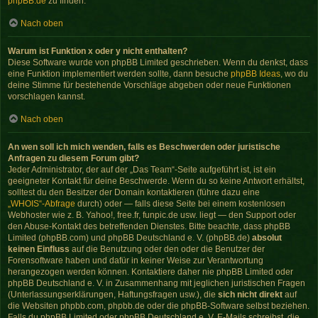
phpBB.de
zu finden.
Nach oben
Warum ist Funktion x oder y nicht enthalten?
Diese Software wurde von phpBB Limited geschrieben. Wenn du denkst, dass
eine Funktion implementiert werden sollte, dann besuche
phpBB Ideas
, wo du
deine Stimme für bestehende Vorschläge abgeben oder neue Funktionen
vorschlagen kannst.
Nach oben
An wen soll ich mich wenden, falls es Beschwerden oder juristische
Anfragen zu diesem Forum gibt?
Jeder Administrator, der auf der „Das Team“-Seite aufgeführt ist, ist ein
geeigneter Kontakt für deine Beschwerde. Wenn du so keine Antwort erhältst,
solltest du den Besitzer der Domain kontaktieren (führe dazu eine
„WHOIS“-Abfrage
durch) oder — falls diese Seite bei einem kostenlosen
Webhoster wie z. B. Yahoo!, free.fr, funpic.de usw. liegt — den Support oder
den Abuse-Kontakt des betreffenden Dienstes. Bitte beachte, dass phpBB
Limited (phpBB.com) und phpBB Deutschland e. V. (phpBB.de)
absolut
keinen Einfluss
auf die Benutzung oder den oder die Benutzer der
Forensoftware haben und dafür in keiner Weise zur Verantwortung
herangezogen werden können. Kontaktiere daher nie phpBB Limited oder
phpBB Deutschland e. V. in Zusammenhang mit jeglichen juristischen Fragen
(Unterlassungserklärungen, Haftungsfragen usw.), die
sich nicht direkt
auf
die Websiten phpbb.com, phpbb.de oder die phpBB-Software selbst beziehen.
Falls du phpBB Limited oder phpBB Deutschland e. V. E-Mails schreibst, die