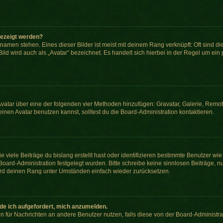
gezeigt werden?
namen stehen. Eines dieser Bilder ist meist mit deinem Rang verknüpft: Oft sind di
ld wird auch als „Avatar“ bezeichnet. Es handelt sich hierbei in der Regel um ein
n Avatar über eine der folgenden vier Methoden hinzufügen: Gravatar, Galerie, Re
en Avatar benutzen kannst, solltest du die Board-Administration kontaktieren.
viele Beiträge du bislang erstellt hast oder identifizieren bestimmte Benutzer w
 Board-Administration festgelegt wurden. Bitte schreibe keine sinnlosen Beiträge
wird deinen Rang unter Umständen einfach wieder zurücksetzen.
rde ich aufgefordert, mich anzumelden.
ion für Nachrichten an andere Benutzer nutzen, falls diese von der Board-Administ