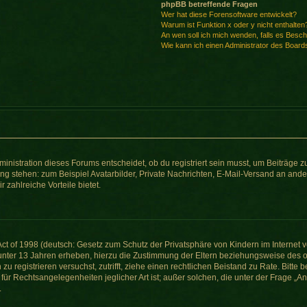
phpBB betreffende Fragen
Wer hat diese Forensoftware entwickelt?
Warum ist Funktion x oder y nicht enthalten
An wen soll ich mich wenden, falls es Besc
Wie kann ich einen Administrator des Board
nistration dieses Forums entscheidet, ob du registriert sein musst, um Beiträge zu s
ung stehen: zum Beispiel Avatarbilder, Private Nachrichten, E-Mail-Versand an ander
r zahlreiche Vorteile bietet.
t of 1998 (deutsch: Gesetz zum Schutz der Privatsphäre von Kindern im Internet vo
unter 13 Jahren erheben, hierzu die Zustimmung der Eltern beziehungsweise des o
h zu registrieren versuchst, zutrifft, ziehe einen rechtlichen Beistand zu Rate. Bit
für Rechtsangelegenheiten jeglicher Art ist; außer solchen, die unter der Frage „
.