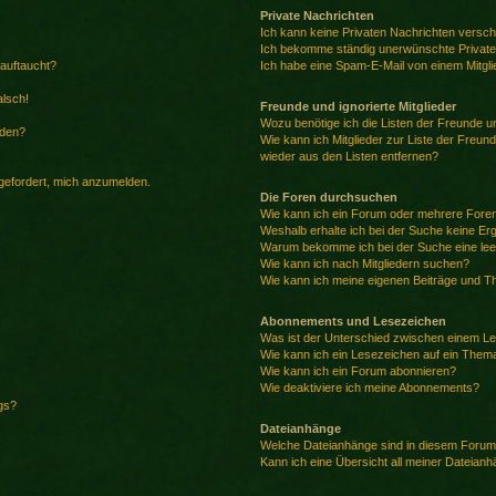
Private Nachrichten
Ich kann keine Privaten Nachrichten versch
Ich bekomme ständig unerwünschte Private
 auftaucht?
Ich habe eine Spam-E-Mail von einem Mitgli
alsch!
Freunde und ignorierte Mitglieder
Wozu benötige ich die Listen der Freunde un
rden?
Wie kann ich Mitglieder zur Liste der Freund
wieder aus den Listen entfernen?
fgefordert, mich anzumelden.
Die Foren durchsuchen
Wie kann ich ein Forum oder mehrere For
Weshalb erhalte ich bei der Suche keine Er
Warum bekomme ich bei der Suche eine lee
Wie kann ich nach Mitgliedern suchen?
Wie kann ich meine eigenen Beiträge und T
Abonnements und Lesezeichen
Was ist der Unterschied zwischen einem L
Wie kann ich ein Lesezeichen auf ein Them
Wie kann ich ein Forum abonnieren?
Wie deaktiviere ich meine Abonnements?
gs?
Dateianhänge
Welche Dateianhänge sind in diesem Forum
Kann ich eine Übersicht all meiner Dateian