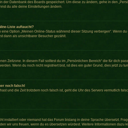
n in der Datenbank des Boards gespeichert. Um diese zu ändern, gehe in den „Persö
nst du alle deine Einstellungen ändern.
line-Liste auftaucht?
n eine Option „Meinen Online-Status während dieser Sitzung verbergen“. Wenn du d
st dann als unsichtbarer Besucher gezählt.
en Zeitzone. In diesem Fall solltest du im „Persönlichen Bereich“ die für dich passe
den. Wenn du noch nicht registriert bist, ist dies ein guter Grund, dies jetzt zu tun
mer noch falsch!
t hast und die Zeit trotzdem noch falsch ist, geht die Uhr des Servers vermutlich fal
ht installiert oder niemand hat das Forum bislang in deine Sprache übersetzt. Frag
, würden wir uns freuen, wenn du es übersetzen würdest. Weitere Informationen dazu