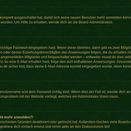
g komplett ausgeschaltet hat, damit sich keine neuen Benutzer mehr anmelden könn
 wurden. Um Hilfe zu erhalten, wende dich an die Board-Administration.
 richtige Passwort eingegeben hast. Wenn diese stimmen, dann gibt es zwei Mögl
tern oder deiner Erziehungsberechtigten den Anweisungen folgen, die du erhalten ha
u angemeldeten Mitglieder erst freigeschaltet werden – entweder musst du dies selbs
. Wenn du eine E-Mail erhalten hast, folge den dort enthaltenen Anweisungen. Anson
u dir sicher bist, dass deine E-Mail-Adresse korrekt eingegeben wurde, dann kontak
Benutzername und dein Passwort richtig sind. Wenn dies der Fall ist, wende dich a
tionsproblem mit der Website vorliegt, welches ein Administrator lösen muss.
nicht mehr anmelden?!
erschieden Gründen deaktiviert oder gelöscht hat. Außerdem löschen viele Boards r
striere dich einfach erneut und nimm aktiv an den Diskussionen teil!