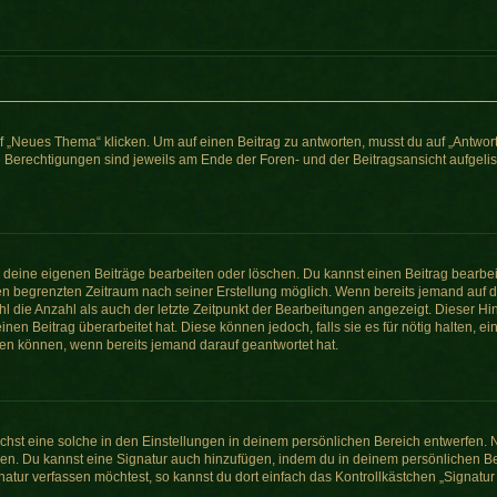
„Neues Thema“ klicken. Um auf einen Beitrag zu antworten, musst du auf „Antworte
e Berechtigungen sind jeweils am Ende der Foren- und der Beitragsansicht aufgeliste
r deine eigenen Beiträge bearbeiten oder löschen. Du kannst einen Beitrag bearbe
inen begrenzten Zeitraum nach seiner Erstellung möglich. Wenn bereits jemand auf de
 die Anzahl als auch der letzte Zeitpunkt der Bearbeitungen angezeigt. Dieser Hi
en Beitrag überarbeitet hat. Diese können jedoch, falls sie es für nötig halten, e
hen können, wenn bereits jemand darauf geantwortet hat.
hst eine solche in den Einstellungen in deinem persönlichen Bereich entwerfen. N
eren. Du kannst eine Signatur auch hinzufügen, indem du in deinem persönlichen 
atur verfassen möchtest, so kannst du dort einfach das Kontrollkästchen „Signatu