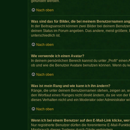
gefunden werden.
Nach oben
Was sind das für Bilder, die bei meinem Benutzernamen an
In der Beitragsansicht können zwei Bilder bei deinem Benutzer
deinen Status im Forum angeben. Das andere, meist größere, Bi
unterschiedlich ist.
Nach oben
Wie verwende ich einen Avatar?
In deinem persönlichen Bereich kannst du unter „Profil“ eine
ob und wie die Benutzer Avatare benutzen können. Wenn du kein
Nach oben
Was ist mein Rang und wie kann ich ihn ändern?
Ränge, die unter deinem Benutzernamen stehen, zeigen an, wie 
den Wortlaut eines Ranges nicht direkt ändern, da sie von der
dieses Verhalten nicht und ein Moderator oder Administrator 
Nach oben
Wenn ich bei einem Benutzer auf den E-Mail-Link klicke, we
Nur registrierte Benutzer dürfen die foreninterne E-Mail-Funkt
Missbrauch dieses Systems durch Gäste verhindern.