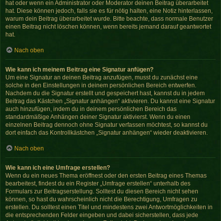
hat oder wenn ein Administrator oder Moderator deinen Beitrag überarbeitet
hat. Diese können jedoch, falls sie es für nötig halten, eine Notiz hinterlassen,
warum dein Beitrag überarbeitet wurde. Bitte beachte, dass normale Benutzer
einen Beitrag nicht löschen können, wenn bereits jemand darauf geantwortet
hat.
Nach oben
Wie kann ich meinem Beitrag eine Signatur anfügen?
Um eine Signatur an deinen Beitrag anzufügen, musst du zunächst eine
solche in den Einstellungen in deinem persönlichen Bereich entwerfen.
Nachdem du die Signatur erstellt und gespeichert hast, kannst du in jedem
Beitrag das Kästchen „Signatur anhängen“ aktivieren. Du kannst eine Signatur
auch hinzufügen, indem du in deinem persönlichen Bereich das
standardmäßige Anhängen deiner Signatur aktivierst. Wenn du einen
einzelnen Beitrag dennoch ohne Signatur verfassen möchtest, so kannst du
dort einfach das Kontrollkästchen „Signatur anhängen“ wieder deaktivieren.
Nach oben
Wie kann ich eine Umfrage erstellen?
Wenn du ein neues Thema eröffnest oder den ersten Beitrag eines Themas
bearbeitest, findest du ein Register „Umfrage erstellen“ unterhalb des
Formulars zur Beitragserstellung. Solltest du diesen Bereich nicht sehen
können, so hast du wahrscheinlich nicht die Berechtigung, Umfragen zu
erstellen. Du solltest einen Titel und mindestens zwei Antwortmöglichkeiten in
die entsprechenden Felder eingeben und dabei sicherstellen, dass jede