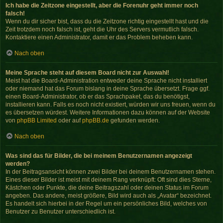
Ich habe die Zeitzone eingestellt, aber die Forenuhr geht immer noch
falsch!
Wenn du dir sicher bist, dass du die Zeitzone richtig eingestellt hast und die
Zeit trotzdem noch falsch ist, geht die Uhr des Servers vermutlich falsch.
Kontaktiere einen Administrator, damit er das Problem beheben kann.
Nach oben
Meine Sprache steht auf diesem Board nicht zur Auswahl!
Meist hat die Board-Administration entweder deine Sprache nicht installiert
oder niemand hat das Forum bislang in deine Sprache übersetzt. Frage ggf.
einen Board-Administrator, ob er das Sprachpaket, das du benötigst,
installieren kann. Falls es noch nicht existiert, würden wir uns freuen, wenn du
es übersetzen würdest. Weitere Informationen dazu können auf der Website
von
phpBB Limited
oder auf
phpBB.de
gefunden werden.
Nach oben
Was sind das für Bilder, die bei meinem Benutzernamen angezeigt
werden?
In der Beitragsansicht können zwei Bilder bei deinem Benutzernamen stehen.
Eines dieser Bilder ist meist mit deinem Rang verknüpft: Oft sind dies Sterne,
Kästchen oder Punkte, die deine Beitragszahl oder deinen Status im Forum
angeben. Das andere, meist größere, Bild wird auch als „Avatar“ bezeichnet.
Es handelt sich hierbei in der Regel um ein persönliches Bild, welches von
Benutzer zu Benutzer unterschiedlich ist.