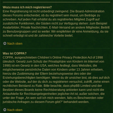
Wozu muss ich mich registrieren?
Eine Registrierung ist nicht unbedingt zwingend. Die Board-Administration
dieses Forums entscheidet, ob du registriert sein musst, um Beiträge zu
schreiben. Auf jeden Fall erhältst du als registriertes Mitglied Zugriff auf
zusätzliche Funktionen, die Gästen nicht zur Verfügung stehen: zum Beispiel
Avatarbilder, Private Nachrichten, E-Mail-Versand an andere Mitglieder, Beitritt
zu Benutzergruppen und so weiter. Wir empfehlen dir eine Anmeldung, da sie
schnell erledigt ist und dir zahlreiche Vorteile bietet.
Nach oben
Was ist COPPA?
COPPA, ausgeschrieben Children’s Online Privacy Protection Act of 1998
(deutsch: Gesetz zum Schutz der Privatsphäre von Kindern im Internet von
1998) ist ein Gesetz in den USA, welches festlegt, dass Websites, die
möglicherweise persönliche Daten von Kindern unter 13 Jahren erheben,
hierzu die Zustimmung der Eltern beziehungsweise des oder der
Erziehungsberechtigten benötigen. Wenn du dir unsicher bist, ob dies auf dich
oder die Website, auf der du dich zu registrieren versuchst, zutrifft, ziehe einen
rechtlichen Beistand zu Rate. Bitte beachte, dass phpBB Limited und der
Besitzer dieses Boards keine Rechtsberatung anbieten kann und nicht die
Anlaufstelle für Rechtsangelegenheiten jeglicher Art ist; außer solchen, die
unter der Frage „An wen soll ich mich wenden, falls es Beschwerden oder
juristische Anfragen zu diesem Forum gibt?“ behandelt werden.
Nach oben