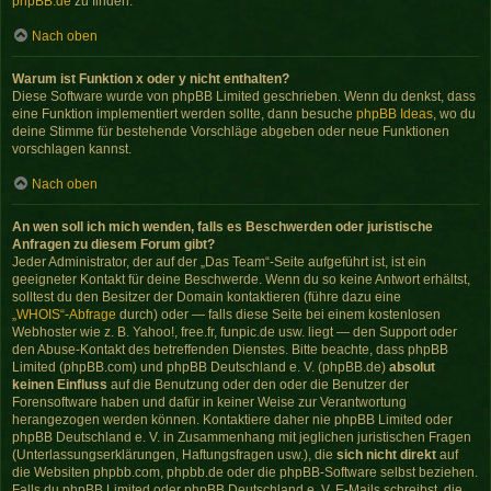
phpBB.de
zu finden.
Nach oben
Warum ist Funktion x oder y nicht enthalten?
Diese Software wurde von phpBB Limited geschrieben. Wenn du denkst, dass
eine Funktion implementiert werden sollte, dann besuche
phpBB Ideas
, wo du
deine Stimme für bestehende Vorschläge abgeben oder neue Funktionen
vorschlagen kannst.
Nach oben
An wen soll ich mich wenden, falls es Beschwerden oder juristische
Anfragen zu diesem Forum gibt?
Jeder Administrator, der auf der „Das Team“-Seite aufgeführt ist, ist ein
geeigneter Kontakt für deine Beschwerde. Wenn du so keine Antwort erhältst,
solltest du den Besitzer der Domain kontaktieren (führe dazu eine
„WHOIS“-Abfrage
durch) oder — falls diese Seite bei einem kostenlosen
Webhoster wie z. B. Yahoo!, free.fr, funpic.de usw. liegt — den Support oder
den Abuse-Kontakt des betreffenden Dienstes. Bitte beachte, dass phpBB
Limited (phpBB.com) und phpBB Deutschland e. V. (phpBB.de)
absolut
keinen Einfluss
auf die Benutzung oder den oder die Benutzer der
Forensoftware haben und dafür in keiner Weise zur Verantwortung
herangezogen werden können. Kontaktiere daher nie phpBB Limited oder
phpBB Deutschland e. V. in Zusammenhang mit jeglichen juristischen Fragen
(Unterlassungserklärungen, Haftungsfragen usw.), die
sich nicht direkt
auf
die Websiten phpbb.com, phpbb.de oder die phpBB-Software selbst beziehen.
Falls du phpBB Limited oder phpBB Deutschland e. V. E-Mails schreibst, die