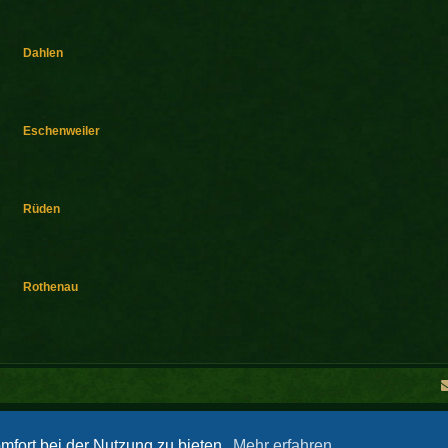
Dahlen
Eschenweiler
Rüden
Rothenau
Powered by
phpBB
® Forum Software © phpBB Limited
Deutsche Übersetzung durch
phpBB.de
mfort bei der Nutzung zu bieten.
Mehr erfahren